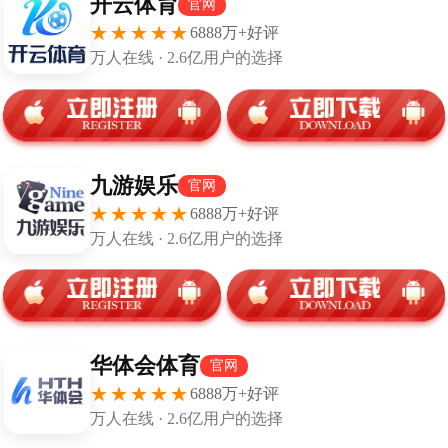
他很快康复回来做他该做的事情，继续称霸联盟，帮助球
曾“导致”欧文受伤，这一幕至今仍然是很多篮网球迷的意