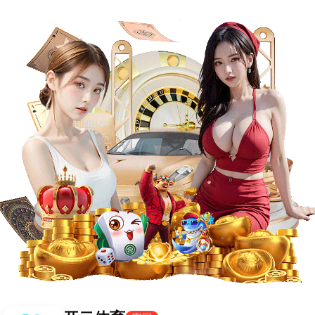
nba
英超
意甲
首页
：欧文受伤很不幸 他是伟大的领
膝盖十字韧带撕裂，他将缺席本赛季剩余比赛，并进入漫长
谈到了欧文的伤病，字母哥表示，“这太糟糕了。我们刚和
现很不错。去年欧文帮助独行侠进入了NBA总决赛。我觉
球场上，是如何帮助队友、如何鼓舞队友的。你知道的，