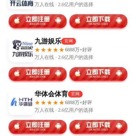
发布于：浙江
上一篇
下一篇
半岛体育-拉门斯神勇零封桑德兰，曼联门将10赛季仅2人达此成就|英超|利物浦|安德烈·奥纳纳|比赛|球队_新浪体育_新浪新闻
半岛体育 - 半岛体育官方网站 - Bandao AP-雷霆内线新星到了季后赛简直是越战越勇，湖人根本挡不住他？
相关文章