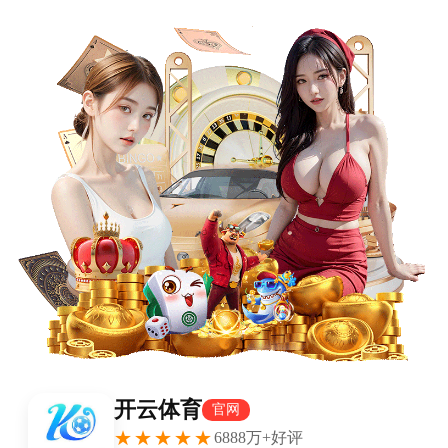
nba
内容详情
首页
半岛体育 - 半岛体育官方网站 - Bandao
AP-卡鲁索暴扣迫使湖人暂停,湖人0比3危
机|体育赛事讨论|洛杉矶湖人队|nba|亚历
克斯-卡鲁索|湖人队_新浪体育_新浪新闻
xiaoqiao
2026年05月10日 18:04
184
0
卡鲁索暴扣，给湖人干停了……
湖人真的要被3比0了……